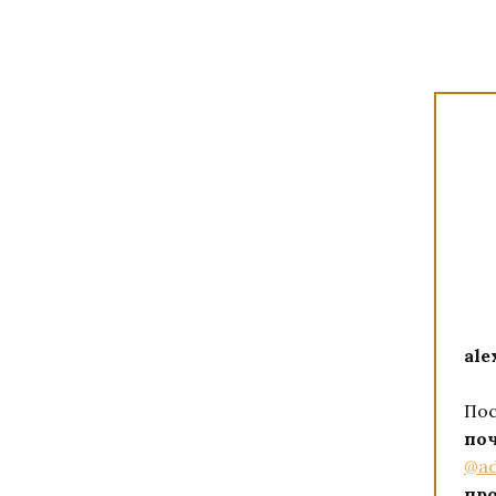
ale
Пос
по
@ad
пр