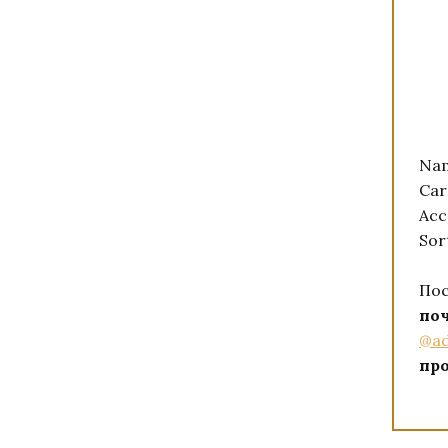
Na
Ca
Ac
Sor
Пос
по
@ad
пр