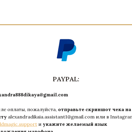
PAYPAL:
xandra888dikaya@gmail.com
ле оплаты, пожалуйста,
отправьте скриншот чека на
чту
alexandradikaia.assistant1@gmail.com или в Instagra
dmagic.support
и
укажите желаемый язык
охождения марафона
.