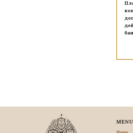
Пл
кон
до
дей
ба
MEN
Home