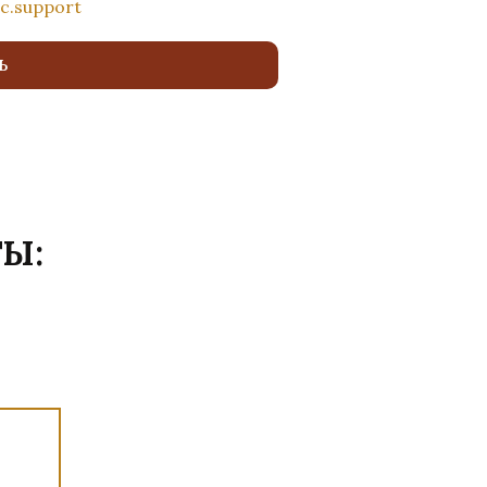
c.support
Ь
Ы: