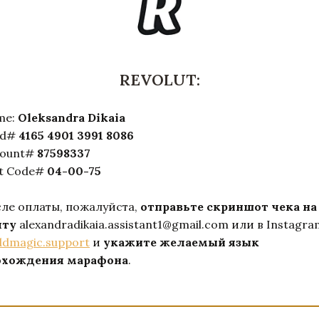
REVOLUT:
me:
Oleksandra Dikaia
rd#
4165 4901 3991 8086
count#
87598337
t Code#
04-00-75
ле оплаты, пожалуйста,
отправьте скриншот чека на
чту
alexandradikaia.assistant1@gmail.com или в Instagra
dmagic.support
и
укажите желаемый язык
охождения марафона
.