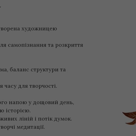
Y
створена художницею
ля самопізнання та розкриття
ема, баланс структури та
я часу для творчості.
ого напою у дощовий день,
ю історією.
живих ліній і потік думок.
ворчі медитації.